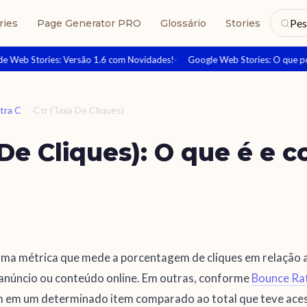
Pes
ries
Page Generator PRO
Glossário
Stories
 Web Stories: Versão 1.6 com Novidades!
Google Web Stories: O que post
tra C
›
Ctr (Taxa De Cliques)
 De Cliques): O que é e 
 uma métrica que mede a porcentagem de cliques em relação
, anúncio ou conteúdo online. Em outras, conforme
Bounce Ra
m em um determinado item comparado ao total que teve acess