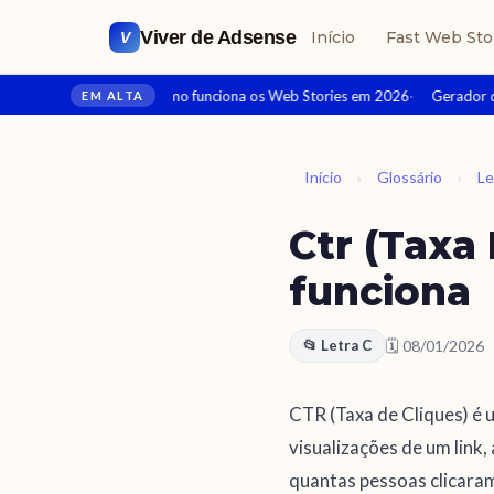
Viver de Adsense
Início
Fast Web Sto
V
O que é e como funciona os Web Stories em 2026
Gerador de
EM ALTA
Início
›
Glossário
›
Le
Ctr (Taxa
funciona
🗓 08/01/2026
📂 Letra C
CTR (Taxa de Cliques) é
visualizações de um link
quantas pessoas clicara