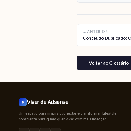
← ANTERIOR
Conteúdo Duplicado: O
← Voltar ao Glossário
Viver de Adsense
V
Um espaço para inspirar, conectar e transformar. Lifestyle
consciente para quem quer viver com mais intenção.