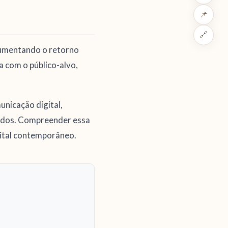
📌
🔗
aumentando o retorno
a com o público-alvo,
nicação digital,
tados. Compreender essa
gital contemporâneo.