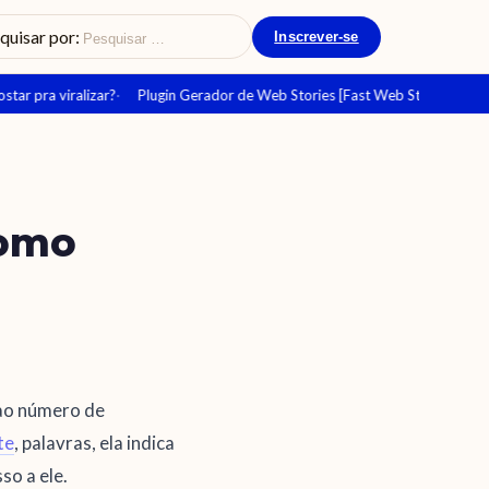
quisar por:
Inscrever-se
ar pra viralizar?
Plugin Gerador de Web Stories [Fast Web Story]
Como
como
 ao número de
te
, palavras, ela indica
o a ele.