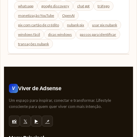
whatsapp
google discovery
chat gpt
tráfego
monetização YouTube
OpenAI
pix com cartão de crédito
nubank pix
usar pix nubank
windows fácil
dicas windows
passos para identificar
transações nubank
Viver de Adsense
V
Um espaço para inspirar, conectar e transformar. Lifestyle
consciente para quem quer viver com mais intenção.
📸
𝕏
▶️
📌