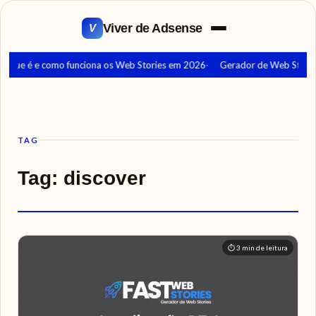
Viver de Adsense
V
O que é e como funciona os Web Stories em 2026
Gerador de Web Stories
TAG
Tag:
discover
⏱ 3 min de leitura