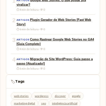
1
Google Web Stories: O que postar pra
ARTIGOS
viralizar?
⏱ 4 min de leitura · 💬 0
2
Plugin Gerador de Web Stories [Fast Web
ARTIGOS
Story]
⏱ 6 min de leitura · 💬 0
3
Como Rastrear Google Web Stories no GA4
ARTIGOS
[Guia Completo]
⏱ 4 min de leitura · 💬 0
4
Migração de Site WordPress: Guia passo a
ARTIGOS
passo [Atualizado!]
⏱ 6 min de leitura · 💬 0
Tags
🏷️
web stories
wordpress
discover
google
marketing digital
seo
inteligência artificial