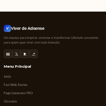
Viver de Adsense
V
Um espaço para inspirar, conectar e transformar. Lifestyle consciente
para quem quer viver com mais intenção.
📸
𝕏
▶️
📌
Menu Principal
Início
Fast Web Stories
Page Generator PRO
Glossário