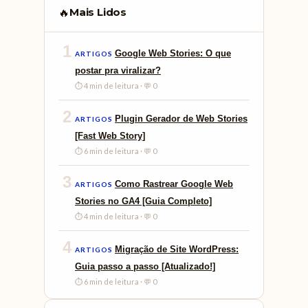
Mais Lidos
🔥
1
Google Web Stories: O que
ARTIGOS
postar pra viralizar?
⏱ 4 min de leitura · 💬 0
2
Plugin Gerador de Web Stories
ARTIGOS
[Fast Web Story]
⏱ 6 min de leitura · 💬 0
3
Como Rastrear Google Web
ARTIGOS
Stories no GA4 [Guia Completo]
⏱ 4 min de leitura · 💬 0
4
Migração de Site WordPress:
ARTIGOS
Guia passo a passo [Atualizado!]
⏱ 6 min de leitura · 💬 0