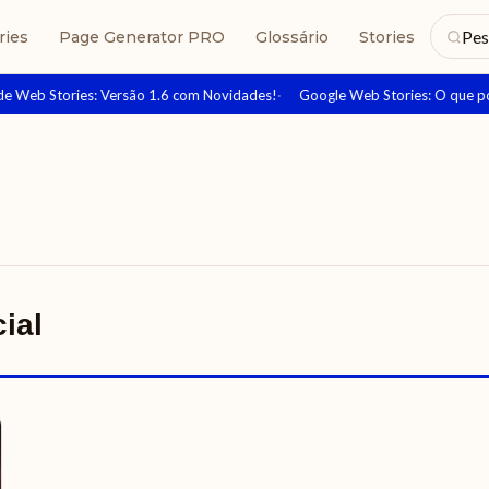
Pes
ries
Page Generator PRO
Glossário
Stories
 Web Stories: Versão 1.6 com Novidades!
Google Web Stories: O que posta
cial