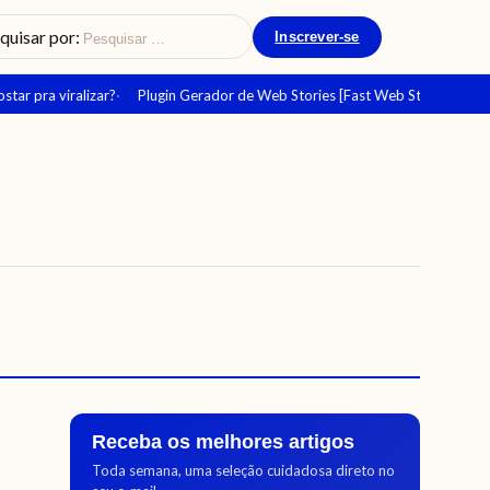
quisar por:
Inscrever-se
r pra viralizar?
Plugin Gerador de Web Stories [Fast Web Story]
Como
Receba os melhores artigos
Toda semana, uma seleção cuidadosa direto no