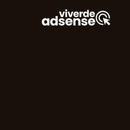
Entre para o nosso Grupo do
WhatsApp!
Preencha seus dados e falaremos agora!
Seu nome
*
E-mail
(opcional)
Seu WhatsApp
*