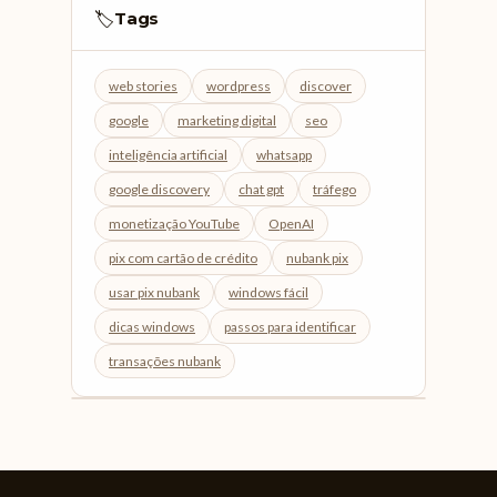
Tags
🏷️
web stories
wordpress
discover
google
marketing digital
seo
inteligência artificial
whatsapp
google discovery
chat gpt
tráfego
monetização YouTube
OpenAI
pix com cartão de crédito
nubank pix
usar pix nubank
windows fácil
dicas windows
passos para identificar
transações nubank