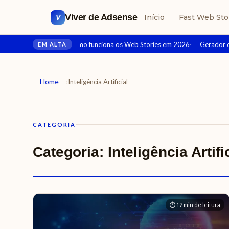
Viver de Adsense
Início
Fast Web Sto
V
O que é e como funciona os Web Stories em 2026
Gerador de
EM ALTA
›
Home
Inteligência Artificial
CATEGORIA
Categoria:
Inteligência Artifi
⏱ 12 min de leitura