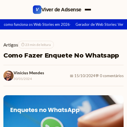
Viver de Adsense
V
e como funciona os Web Stories em 2026
Gerador de Web Stories: Versã
Artigos
⏱ 23 min de leitura
Como Fazer Enquete No Whatsapp
Vinícius Mendes
📅 15/10/2024
💬 0 comentários
30/01/2024