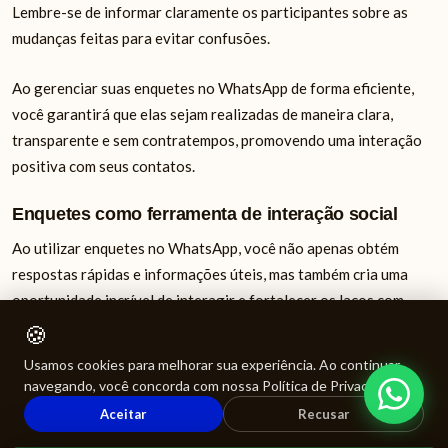
Lembre-se de informar claramente os participantes sobre as
mudanças feitas para evitar confusões.
Ao gerenciar suas enquetes no WhatsApp de forma eficiente,
você garantirá que elas sejam realizadas de maneira clara,
transparente e sem contratempos, promovendo uma interação
positiva com seus contatos.
Enquetes como ferramenta de interação social
Ao utilizar enquetes no WhatsApp, você não apenas obtém
respostas rápidas e informações úteis, mas também cria uma
oportunidade incrível de interagir e fortalecer os laços com
seus contatos. As enquetes são uma ferramenta divertida e
🍪
envolvente que permite iniciar conversas, promover discussões
Usamos cookies para melhorar sua experiência. Ao continuar
e compartilhar opiniões.
navegando, você concorda com nossa Política de Privacidade.
Aceitar
Recusar
Compartilhar uma enquete no WhatsApp pode ser uma maneira