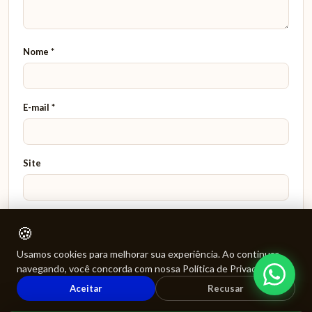
Nome
*
E-mail
*
Site
🍪
Salvar meus dados neste navegador para a próxima vez que
eu comentar.
Usamos cookies para melhorar sua experiência. Ao continuar
navegando, você concorda com nossa Política de Privacidade.
Aceitar
Recusar