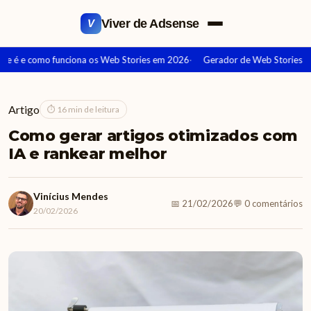
Viver de Adsense
V
e é e como funciona os Web Stories em 2026
Gerador de Web Stories: Ve
Artigo
⏱ 16 min de leitura
Como gerar artigos otimizados com
IA e rankear melhor
Vinícius Mendes
📅 21/02/2026
💬 0 comentários
20/02/2026