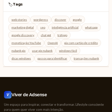
Tags
🏷️
web stories
wordpress
discover
google
marketing digital
seo
inteligência artificial
whatsapp
google discovery
chat gpt
tráfego
monetização YouTube
OpenAI
pix com cartão de crédito
nubank pix
usar pix nubank
windows fácil
dicas windows
passos para identificar
transações nubank
Viver de Adsense
V
Um espaço para inspirar, conectar e transformar. Lifestyle consciente
para quem quer viver com mais intenção.