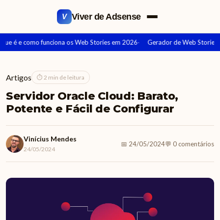
Viver de Adsense
V
que é e como funciona os Web Stories em 2026
Gerador de Web Stories: 
Artigos
⏱ 2 min de leitura
Servidor Oracle Cloud: Barato,
Potente e Fácil de Configurar
Vinícius Mendes
📅 24/05/2024
💬 0 comentários
24/05/2024