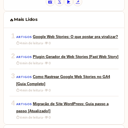
📸
𝕏
▶️
📌
Mais Lidos
🔥
1
Google Web Stories: O que postar pra viralizar?
ARTIGOS
⏱ 4 min de leitura · 💬 0
2
Plugin Gerador de Web Stories [Fast Web Story]
ARTIGOS
⏱ 6 min de leitura · 💬 0
3
Como Rastrear Google Web Stories no GA4
ARTIGOS
[Guia Completo]
⏱ 4 min de leitura · 💬 0
4
Migração de Site WordPress: Guia passo a
ARTIGOS
passo [Atualizado!]
⏱ 6 min de leitura · 💬 0