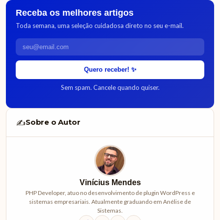
Receba os melhores artigos
Toda semana, uma seleção cuidadosa direto no seu e-mail.
Quero receber! ✨
Sem spam. Cancele quando quiser.
Sobre o Autor
✍️
Vinícius Mendes
PHP Developer, atuo no desenvolvimento de plugin WordPress e
sistemas empresariais. Atualmente graduando em Anélise de
Sistemas.